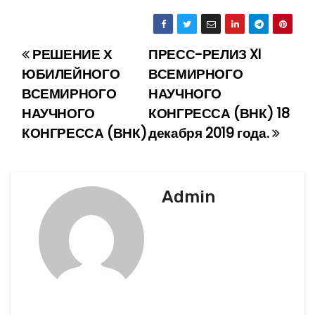
РЕШЕНИЕ Х
ПРЕСС-РЕЛИЗ XI
Н
ЮБИЛЕЙНОГО
ВСЕМИРНОГО
а
ВСЕМИРНОГО
НАУЧНОГО
НАУЧНОГО
КОНГРЕССА (ВНК) 18
в
КОНГРЕССА (ВНК)
декабря 2019 года.
и
г
Admin
а
ц
и
я