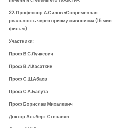
печени и степень его тяжести».
32. Профессор А.Силов «Современная
реальность через призму живописи» (15 мин
фильм)
Участники:
Проф В.С.Лучкевич
Проф В.И.Касаткин
Проф С.Ш.Абаев
Проф С.А.Балута
Проф Борислав Михалевич
Доктор Альберт Степанян