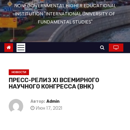
о
NON-GOVERNMENTAL HIGHER EDUCATIONAL
м
INSTITUTION "INTERNATIONAL UNIVERSITY OF
у
FUNDAMENTAL STUDIES"
НОВОСТИ
ПРЕСС-РЕЛИЗ XI ВСЕМИРНОГО
НАУЧНОГО КОНГРЕССА (ВНК)
Автор:
Admin
Июн 17, 2021