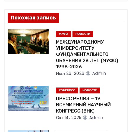
п
о
Похожая запись
з
МУФО
НОВОСТИ
а
МЕЖДУНАРОДНОМУ
УНИВЕРСИТЕТУ
п
ФУНДАМЕНТАЛЬНОГО
ОБУЧЕНИЯ 28 ЛЕТ (МУФО)
и
1998-2026
Июл 26, 2026
Admin
с
я
КОНГРЕСС
НОВОСТИ
ПРЕСС РЕЛИЗ — 19
м
ВСЕМИРНЫЙ НАУЧНЫЙ
КОНГРЕСС (ВНК)
Окт 14, 2025
Admin