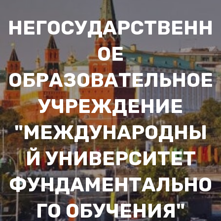
П
е
НЕГОСУДАРСТВЕНН
р
е
ОЕ
й
ОБРАЗОВАТЕЛЬНОЕ
т
и
УЧРЕЖДЕНИЕ
к
с
"МЕЖДУНАРОДНЫ
о
д
Й УНИВЕРСИТЕТ
е
р
ФУНДАМЕНТАЛЬНО
ж
и
ГО ОБУЧЕНИЯ"
м