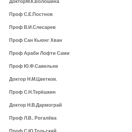
ДокторМ.К.Волошина
Проф С.Е.Постнов
Проф В.И.Слесарев
Проф Сан Кьюнг Хван
Проф Араби Лофти Сами
Проф Ю.Ф.Савельев
Доктор Н.М.Цветков.
Проф С.Н.Терёшкин
Доктор Н.В.Дармограй
Проф Л.В.. Рогалёва
Проф С.Ю.Тольский